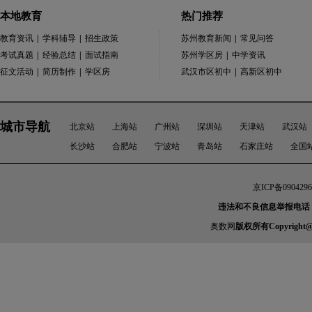
本地教育
热门推荐
教育资讯
|
学科辅导
|
招生政策
苏州教育新闻
|
常见问答
考试真题
|
经验总结
|
面试指南
苏州学区房
|
中学资讯
征文活动
|
简历制作
|
学区房
武汉市区初中
|
高新区初中
城市导航
北京站
上海站
广州站
深圳站
天津站
武汉站
长沙站
合肥站
宁波站
青岛站
石家庄站
全国
京ICP备0904296
违法和不良信息举报电话：010-
奥数网
版权所有Copyright@2005