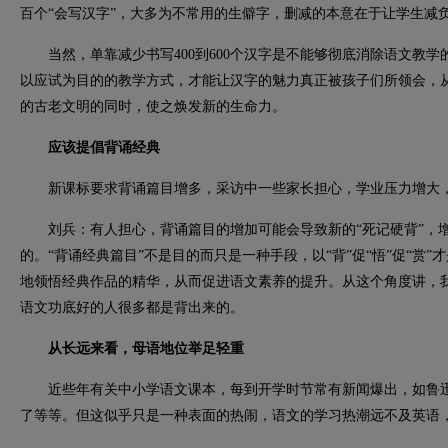
百个“会写汉字”，大多为不常用的生僻字，删减的本意在于让学生减负
当然，单靠减少书写400到600个汉字是不能够彻底消除语文教学
以应试为目的的教学方式，才能让汉字的魅力真正被孩子们所领会，
的古老文明的同时，使之焕发新的生命力。
应该提倡背诵经典
新课标要求背诵篇目增多，采访中一些家长担心，学业压力增大，学
刘兵：有人担心，背诵篇目的增加可能会导致新的“死记硬背”，增
的。“背诵经典篇目”不是目的而只是一种手段，以“背”促“悟”促“赏
地领悟经典作品的精华，从而促进语文素养的提升。从这个角度讲，
语文功底好的人很多都是背出来的。
从长远来看，母语地位举足轻重
近些年有关中小学语文课本，每到开学时节常有新闻爆出，如鲁迅
了等等。但这似乎只是一种表面的热闹，语文的学习热潮远不及英语，