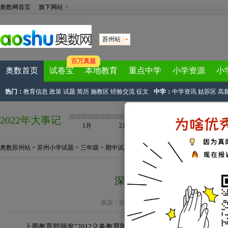
奥数网首页
旗下网站
苏州站
百万真题
奥数首页
试卷宝
本地教育
重点中学
小学资源
小
热门：
教育信息
政策
试题
简历
施教区
经验交流
征文
中学：
中学资讯
姑苏区
高
2022年大事记
1月
2月
3月
4月
奥数苏州站
>
苏州小学试题
>
三年级
>
期中试题
>
语文期中试题
> 正文
深度剖析2012年新课标
来源：
苏州奥数网整理
作者：奥数网编辑 2012-02
上周教育部颁发“2012义务教育阶段新课标”，这次的更改，意味