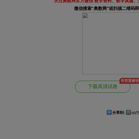
关注奥数网官方微信 数学资料、数学真题、
微信搜索“奥数网”或扫描二维码
有答案解
下载高清试卷
分享到:
qq