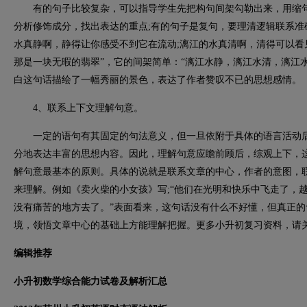
有的句子比较复杂，可以指导学生先把构句间架勾勒出来，用缩句
分析修饰成分，找出表达的重点;有的句子是复句，要理清逻辑联系准
水真静啊，静得让你感受不到它在流动;漓江的水真清啊，清得可以看
那是一块无暇的翡翠”，它的间架简单：“漓江水静，漓江水清，漓江
白这句话描绘了一幅秀丽的景色，表达了作者赞叹不已的思想感情。
4、联系上下文理解句意。
一定的语句有其固定的句法意义，但一旦依附于具体的语言活动后
分地表达丰富的思想内容。因此，理解句意应瞻前顾后，综观上下，
解句意最基本的原则。具体的说就是联系文章的中心，作者的意图，
来理解。例如《卖火柴的小女孩》写;“他们在光明和快乐中飞走了，
没有痛苦的地方去了。”表面看来，这句话没有什么不好懂，但真正
境，领悟文章中心的基础上方能理解把握。更多小升初复习资料，请
编辑推荐
小升初数学综合能力试卷及解析汇总