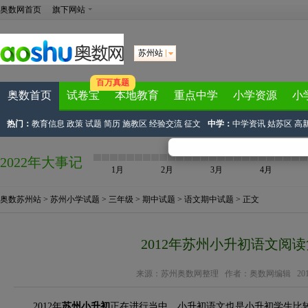
奥数网首页
旗下网站
苏州站
百万真题
奥数首页
试卷宝
本地教育
重点中学
小学资源
小
热门：
教育信息
政策
试题
简历
施教区
经验交流
征文
中学：
中学资讯
姑苏区
高
2022年大事记
1月
2月
3月
4月
奥数苏州站
>
苏州小学试题
>
三年级
>
期中试题
>
语文期中试题
> 正文
2012年苏州小升初语文阅
来源：
苏州奥数网整理
作者：奥数网编辑 2012-04
2012年
苏州小升初
正在进行当中，小升初语文也是小升初学生比