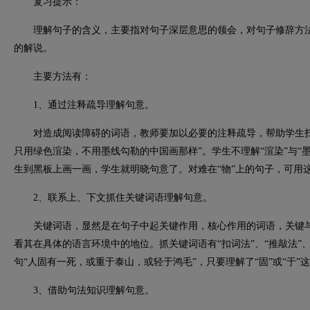
复习提示：
理解句子的含义，主要指对句子深层意思的领会，对句子修辞方法
的解说。
主要方法有：
1、通过注释疏导理解句意。
对造成阅读障碍的词语，教师要加以必要的注释疏导，帮助学生扫
只用绿色渲染，不用墨线勾勒的中国画那样”。学生不理解“渲染”与“
生到黑板上画一画，学生就明晓句意了。对难在“物”上的句子，可用
2、联系上、下文抓住关键词语理解句意。
关键词语，显然是在句子中起关键作用，核心作用的词语，关键与
看其在具体的语言环境中的地位。抓关键词语有“扣词法”、“推敲法”
句“人固有一死，或重于泰山，或轻于鸿毛”，只要理解了“固”或“于”
3、借助句法知识理解句意。