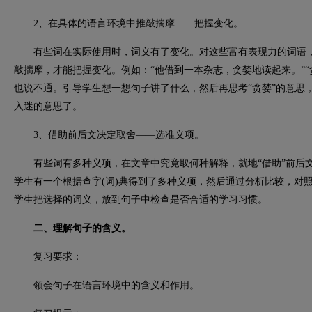
2、在具体的语言环境中推敲揣摩——把握变化。
有些词在实际使用时，词义有了变化。对这些富有表现力的词语，
敲揣摩，才能把握变化。例如：“他借到一本杂志，贪婪地读起来。”“
也说不通。引导学生想一想句子讲了什么，然后再思考“贪婪”的意思，
入迷的意思了。
3、借助前后文决定取舍——选准义项。
有些词有多种义项，在文章中究竟取何种解释，就地“借助”前后文
学生有一个根据查字(词)典得到了多种义项，然后通过分析比较，对
学生把选择的词义，放到句子中检查是否合适的学习习惯。
二、理解句子的含义。
复习要求：
领会句子在语言环境中的含义和作用。