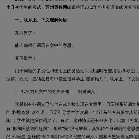
小升初学生的考试，
苏州奥数网
编辑整理2012年小升初语文阅读复
一、联系上、下文理解词语
复习要求：
能准确领会词语在文中的意思。
复习提示：
由于词语的多义性和使用上的灵活性(可以临时改变用法和词性)，
理解。因此，必须在复习中着重指导学生“瞻前顾后”，联系上、下文
1、找出前后文中的有关语句——明确词义。
这是指有些词义已包含在或直接出现在文章里，只要联系前后文加
的“构思奇妙”这个词，只要引导学生读读后一句“让马的右前腿大步
跑”，学生就把握住词义了。有时，这种情况还有些变化，比如《将相
有“把和氏璧送回赵国”，那就“完”没有解释，其实转个弯词语的意思
的“和氏璧”怎样的?学生就能归纳出完整的词义：把和氏璧完整无缺地