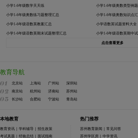
小学1-6年级数学天天练
小学1-6年级奥数类型例
小学1-6年级奥数练习题整理汇总
小学1-6年级奥数知识点
小学1-6年级语数英教案汇总
小学语数英试题资料大全
小学1-6年级语数英期末试题整理汇总
小学1-6年级语数英期中
点击查看更多
教育导航
北京站
上海站
广州站
深圳站
南京站
杭州站
济南站
苏州站
长沙站
合肥站
宁波站
青岛站
本地教育
热门推荐
教育资讯
|
学科辅导
|
招生政策
苏州教育新闻
|
常见问答
考试真题
|
经验总结
|
面试指南
苏州学区房
|
中学资讯