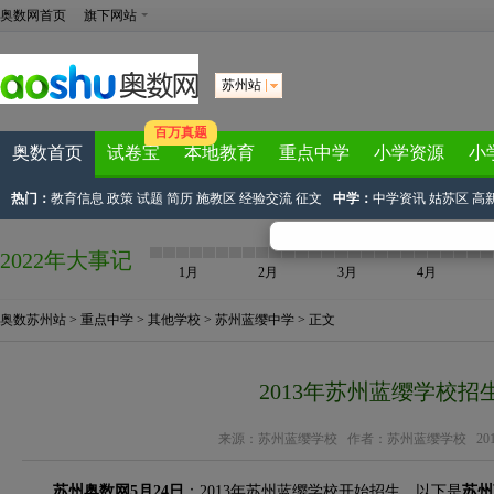
奥数网首页
旗下网站
苏州站
百万真题
奥数首页
试卷宝
本地教育
重点中学
小学资源
小
热门：
教育信息
政策
试题
简历
施教区
经验交流
征文
中学：
中学资讯
姑苏区
高
2022年大事记
1月
2月
3月
4月
奥数苏州站
>
重点中学
>
其他学校
>
苏州蓝缨中学
> 正文
2013年苏州蓝缨学校招
来源：
苏州蓝缨学校
作者：苏州蓝缨学校 2013-05-
苏州奥数网5月24日
：2013年苏州蓝缨学校开始招生，以下是
苏州