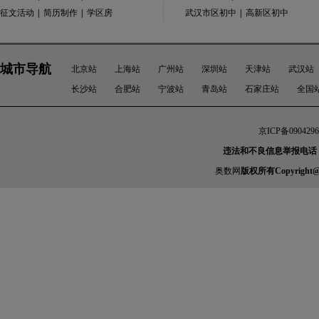
征文活动
|
简历制作
|
学区房
武汉市区初中
|
高新区初中
城市导航
北京站
上海站
广州站
深圳站
天津站
武汉站
长沙站
合肥站
宁波站
青岛站
石家庄站
全国
京ICP备0904296
违法和不良信息举报电话：010-
奥数网
版权所有Copyright@2005