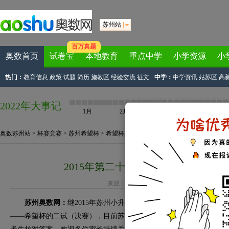
苏州站
百万真题
奥数首页
试卷宝
本地教育
重点中学
小学资源
小
热门：
教育信息
政策
试题
简历
施教区
经验交流
征文
中学：
中学资讯
姑苏区
高
2022年大事记
1月
2月
3月
4月
奥数苏州站
>
杯赛竞赛
>
苏州希望杯
>
希望杯真题
> 正文
2015年第二十六届中学希望杯二试
来源：
苏州奥数网
作者：奥数网小编 2015-04-1
苏州奥数网：
继2015年苏州小升初华杯赛的考试之后，2015年
——希望杯的二试（决赛），目前苏州奥数网已经公布希望杯各年级