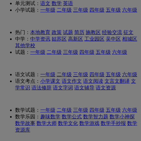
单元测试：
语文
数学
英语
小学试题：
一年级
二年级
三年级
四年级
五年级
六年级
热门：
本地教育
政策
试题
简历
施教区
经验交流
征文
中学：
中学资讯
姑苏区
高新区
工业园区
吴中区
相城区
其他学校
试题：
一年级
二年级
三年级
四年级
五年级
六年级
语文试题：
一年级
二年级
三年级
四年级
五年级
六年级
语文考点：
小学课文
语文作文
语文阅读
文言文翻译
文
学常识
语法修辞
语文字词
语文辅导
语文资源
数学试题：
一年级
二年级
三年级
四年级
五年级
六年级
数学乐园：
趣味数学
数学公式
数学智力题
数学小神探
数学故事
数学大师
数学文化
数学游戏
数学手抄报
数学
资源库