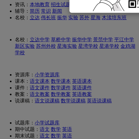
资讯：
本地教育
招生试题
学区房
经验
辅导：
简历
常识
新闻
名校：
立达
伟长班
振华
实验
苏外
星海
木渎培东班
名校：
立达中学
草桥中学
振华中学
景范中学
平江中学
新区实验
苏州外校
星海实验
星湾学校
星港学校
金鸡湖
学校
资源库：
小学资源库
课本：
语文课本
数学课本
英语课本
课件：
语文课件
数学课件
英语课件
教案：
语文教案
数学教案
英语教案
说课稿：
语文说课稿
数学说课稿
英语说课稿
试题库：
小学试题库
期中试题：
语文
数学
英语
期末试题：
语文
数学
英语