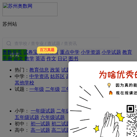
苏州站
百万真题
奥数首页
试卷宝
本地教育
重点中学
小学资源
小学试题
教育
搜索
手册
语文
数学
英语
作文
日记
图书
热门：
教育信息
政策
试题
简历
施教区
经验交流
征文
中学：
中学资讯
姑苏区
高新区
工业园区
吴中区
相城区
其他学校
试题：
一年级
二年级
三年级
四年级
五年级
六年级
小学：
一年级试题
二年级试题
三年级试题
四年级试题
五年级试题
六年级试题
初中：
初一试题
初二试题
初三试题
高中：
高一试题
高二试题
高三试题